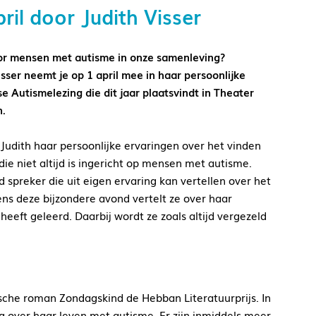
il door Judith Visser
r mensen met autisme in onze samenleving?
isser neemt je op 1 april mee in haar persoonlijke
kse Autismelezing die dit jaar plaatsvindt in Theater
n.
 Judith haar persoonlijke ervaringen over het vinden
die niet altijd is ingericht op mensen met autisme.
d spreker die uit eigen ervaring kan vertellen over het
ns deze bijzondere avond vertelt ze over haar
eeft geleerd. Daarbij wordt ze zoals altijd vergezeld
sche roman Zondagskind de Hebban Literatuurprijs. In
ig over haar leven met autisme. Er zijn inmiddels meer