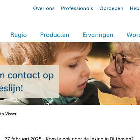
Over ons
Professionals
Oproepen
Heb 
Regio
Producten
Ervaringen
Word
th Visser
27 februari 2025 - Kom je ook naar de lezing in Bilthoven?