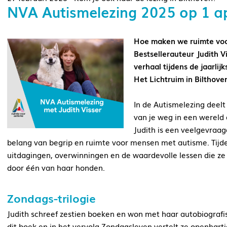
NVA Autismelezing 2025 op 1 apr
Hoe maken we ruimte voo
Bestsellerauteur Judith V
verhaal tijdens de jaarlij
Het Lichtruim in Bilthove
In de Autismelezing deelt
van je weg in een wereld 
Judith is een veelgevraag
belang van begrip en ruimte voor mensen met autisme. Tijde
uitdagingen, overwinningen en de waardevolle lessen die ze h
door één van haar honden.
Zondags-trilogie
Judith schreef zestien boeken en won met haar autobiografi
dit boek en in het vervolg Zondagsleven vertelt ze openhart