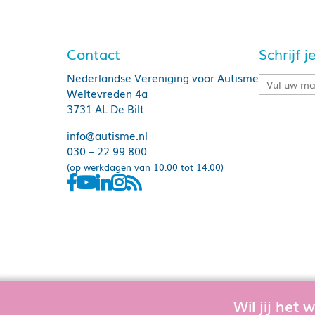
Contact
Schrijf 
Nederlandse Vereniging voor Autisme
Weltevreden 4a
3731 AL De Bilt
info@autisme.nl
030 – 22 99 800
(op werkdagen van 10.00 tot 14.00)
Wil jij het
Om de website goed te laten functioner