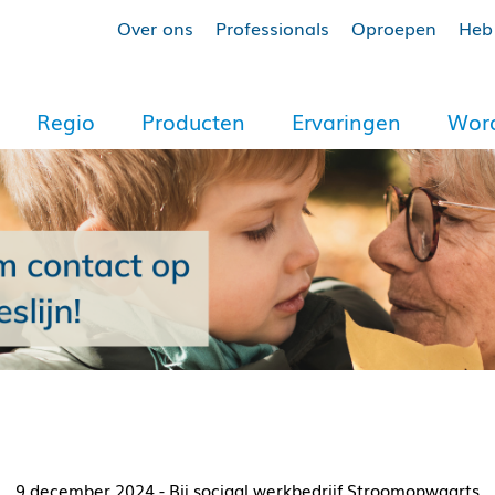
Over ons
Professionals
Oproepen
Heb 
Regio
Producten
Ervaringen
Word
9 december 2024 - Bij sociaal werkbedrijf Stroomopwaarts