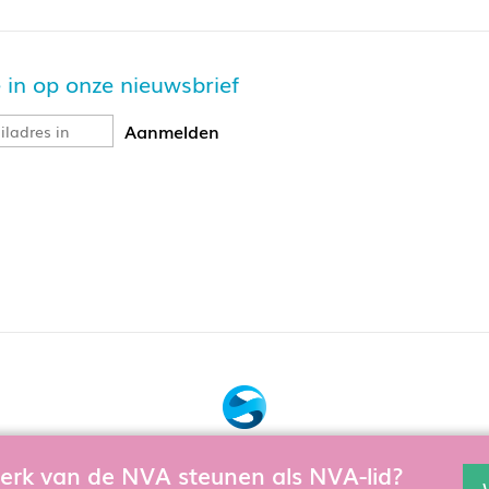
je in op onze nieuwsbrief
Bouw, hosting & onderhoud door:
 werk van de NVA steunen als NVA-lid?
en en te verbeteren gebruiken wij cookies. Als u de website verd
Snowball Ecommerce