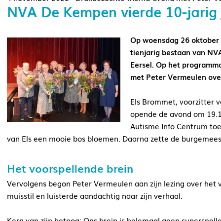
NVA De Kempen vierde 10-jarig 
Op woensdag 26 oktober 
tienjarig bestaan van NV
Eersel. Op het programm
met Peter Vermeulen over
Els Brommet, voorzitter 
opende de avond om 19.15 
Autisme Info Centrum toe,
van Els een mooie bos bloemen. Daarna zette de burgemeest
Het voorspellende brein
Vervolgens begon Peter Vermeulen aan zijn lezing over het 
muisstil en luisterde aandachtig naar zijn verhaal.
Kern van zijn betoog: Ons brein is helemaal geen supersnel