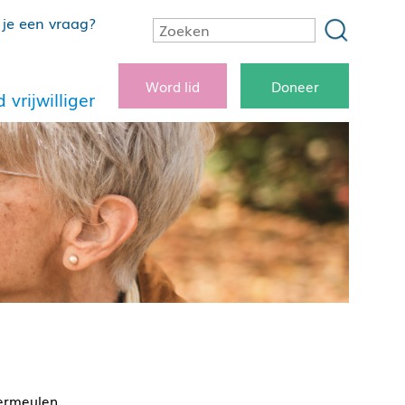
je een vraag?
Word lid
Doneer
 vrijwilliger
ermeulen