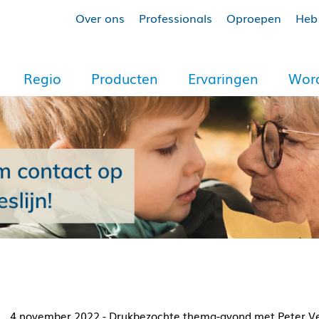
Over ons
Professionals
Oproepen
Heb 
Regio
Producten
Ervaringen
Word
4 november 2022 - Drukbezochte thema-avond met Peter V