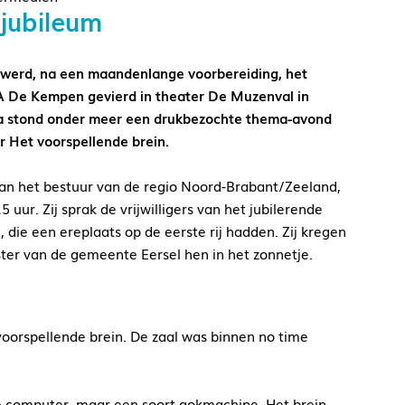
jubileum
werd, na een maandenlange voorbereiding, het
A De Kempen gevierd in theater De Muzenval in
a stond onder meer een drukbezochte thema-avond
 Het voorspellende brein.
van het bestuur van de regio Noord-Brabant/Zeeland,
uur. Zij sprak de vrijwilligers van het jubilerende
 die een ereplaats op de eerste rij hadden. Zij kregen
er van de gemeente Eersel hen in het zonnetje.
voorspellende brein. De zaal was binnen no time
le computer, maar een soort gokmachine. Het brein