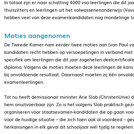
In totaal zijn er naar schatting 4000 vso-leerlingen die dit 
thuiszitters en leerlingen uit het volwassenenonderwijs (Va
hebben veel van deze examenkandidaten nog mondelinge t
Moties aangenomen
De Tweede Kamer nam eerder twee moties aan (van Paul va
kandidaten recht hebben op versoepelingen in verband met d
specifiek om leerlingen die dit jaar zogeheten deelcertifica
diploma. Volgens de moties moeten deze leerlingen de kan
bij onvoldoende resultaat. Daarnaast moeten zij één onvol
examenleerlingen.
Tot nu heeft demissionair minister Arie Slob (ChristenUnie)
hem onuitvoerbaar zijn. Zo is het volgens Slob praktisch ge
organiseren voor staatsexamen-kandidaten die op gaan voor 
voor de huidige situatie – die zich toen ook al voordeed – 
herkansingen in elk geval dit schooljaar wél tijdig te regelen.