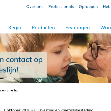
Over ons
Professionals
Oproepen
Heb 
Regio
Producten
Ervaringen
Word
n vrije tijd
1 oktober 2018 - Huisvesting en vrijetijdsbesteding