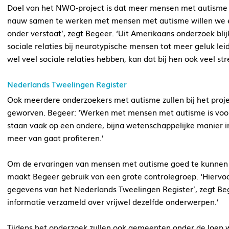
Doel van het NWO-project is dat meer mensen met autisme ee
nauw samen te werken met mensen met autisme willen we er
onder verstaat’, zegt Begeer. ‘Uit Amerikaans onderzoek bl
sociale relaties bij neurotypische mensen tot meer geluk leid
wel veel sociale relaties hebben, kan dat bij hen ook veel str
Nederlands Tweelingen Register
Ook meerdere onderzoekers met autisme zullen bij het proj
geworven. Begeer: ‘Werken met mensen met autisme is voor m
staan vaak op een andere, bijna wetenschappelijke manier in
meer van gaat profiteren.’
Om de ervaringen van mensen met autisme goed te kunnen 
maakt Begeer gebruik van een grote controlegroep. ‘Hiervo
gegevens van het Nederlands Tweelingen Register’, zegt Bege
informatie verzameld over vrijwel dezelfde onderwerpen.’
Tijdens het onderzoek zullen ook gemeenten onder de loep