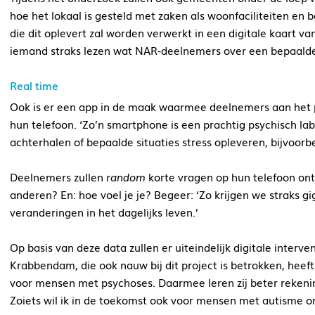
hoe het lokaal is gesteld met zaken als woonfaciliteiten en
die dit oplevert zal worden verwerkt in een digitale kaart v
iemand straks lezen wat NAR-deelnemers over een bepaald
Real time
Ook is er een app in de maak waarmee deelnemers aan het 
hun telefoon. ‘Zo’n smartphone is een prachtig psychisch la
achterhalen of bepaalde situaties stress opleveren, bijvoorb
Deelnemers zullen
random
korte vragen op hun telefoon ont
anderen? En: hoe voel je je? Begeer: ‘Zo krijgen we straks g
veranderingen in het dagelijks leven.’
Op basis van deze data zullen er uiteindelijk digitale interv
Krabbendam, die ook nauw bij dit project is betrokken, heef
voor mensen met psychoses. Daarmee leren zij beter rekening
Zoiets wil ik in de toekomst ook voor mensen met autisme o