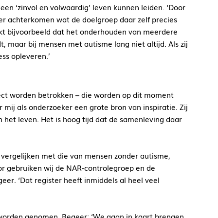
n ‘zinvol en volwaardig’ leven kunnen leiden. ‘Door
 achterkomen wat de doelgroep daar zelf precies
ijkt bijvoorbeeld dat het onderhouden van meerdere
t, maar bij mensen met autisme lang niet altijd. Als zij
ess opleveren.’
ect worden betrokken – die worden op dit moment
ij als onderzoeker een grote bron van inspiratie. Zij
 het leven. Het is hoog tijd dat de samenleving daar
vergelijken met die van mensen zonder autisme,
or gebruiken wij de NAR-controlegroep en de
er. ‘Dat register heeft inmiddels al heel veel
 worden genomen. Begeer: ‘We gaan in kaart brengen