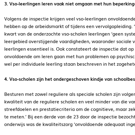
3. Vso-leerlingen leren vaak niet omgaan met hun beperkin
Volgens de inspectie krijgen veel vso-leerlingen onvoldoend
hebben op de arbeidsmarkt of tijdens een vervolgopleiding.
kwart van de onderzochte vso-scholen leerlingen ‘geen syst
leergebied overstijgende vaardigheden, waaronder sociale va
leerlingen essentieel is. Ook constateert de inspectie dat o
onvoldoende om leren gaan met hun problemen op psychisch,
wel per individuele leerling staan beschreven in het zogehet
4. Vso-scholen zijn het ondergeschoven kindje van schoolbe
Besturen met zowel reguliere als speciale scholen zijn volg
kwaliteit van de reguliere scholen en veel minder van die v
streefdoelen en prestatiecriteria om de cognitieve, maar ze
te meten.’ Bij een derde van de 23 door de inspectie bezoch
onderwijs was de kwaliteitszorg ‘onvoldoende adequaat ingeri