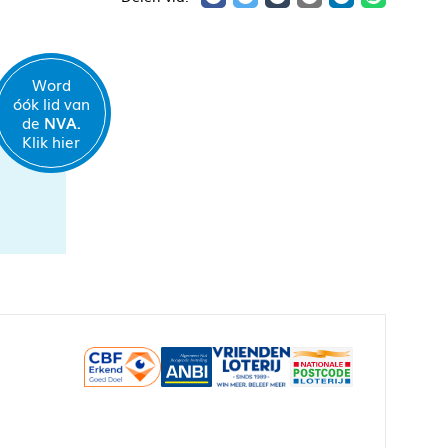
Word
óók lid van
de
NVA.
Klik hier