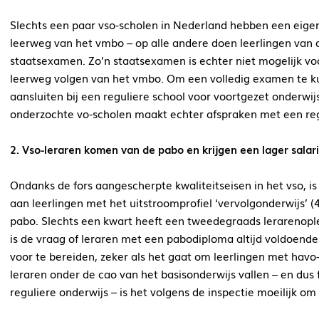
Slechts een paar vso-scholen in Nederland hebben een eigen
leerweg van het vmbo – op alle andere doen leerlingen va
staatsexamen. Zo’n staatsexamen is echter niet mogelijk voo
leerweg volgen van het vmbo. Om een volledig examen te ku
aansluiten bij een reguliere school voor voortgezet onderwij
onderzochte vo-scholen maakt echter afspraken met een reg
2. Vso-leraren komen van de pabo en krijgen een lager salari
Ondanks de fors aangescherpte kwaliteitseisen in het vso, is 
aan leerlingen met het uitstroomprofiel ‘vervolgonderwijs’ (
pabo. Slechts een kwart heeft een tweedegraads lerarenoplei
is de vraag of leraren met een pabodiploma altijd voldoen
voor te bereiden, zeker als het gaat om leerlingen met havo-
leraren onder de cao van het basisonderwijs vallen – en dus 
reguliere onderwijs – is het volgens de inspectie moeilijk o