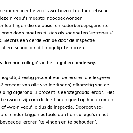
 examenlicentie voor vwo, havo of de theoretische
n deze niveau’s meestal noodgedwongen
r leerlingen die de basis- en kaderberoepsgerichte
nnen doen moeten zij zich als zogeheten ‘extraneus’
s. Slechts een derde van de door de inspectie
uliere school om dit mogelijk te maken.
s dan hun collega’s in het reguliere onderwijs
nog altijd zestig procent van de leraren die lesgeven
47 procent van alle vso-leerlingen) afkomstig van de
ding afgerond, 1 procent is eerstegraads leraar. ‘Het
de bekwaam zijn om de leerlingen goed op hun examen
 of vwo-niveau’, aldus de inspectie. Doordat vso-
fors minder krijgen betaald dan hun collega’s in het
m bevoegde leraren ‘te vinden en te behouden’.