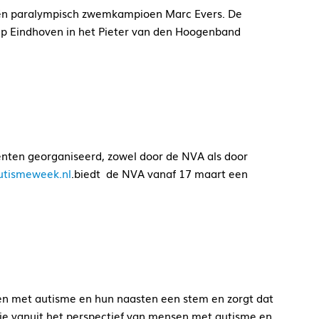
r én paralympisch zwemkampioen Marc Evers. De
 Cup Eindhoven in het Pieter van den Hoogenband
enten georganiseerd, zowel door de NVA als door
utismeweek.nl
.biedt de NVA vanaf 17 maart een
n met autisme en hun naasten een stem en zorgt dat
die vanuit het perspectief van mensen met autisme en