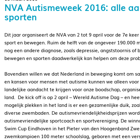
NVA Autismeweek 2016: alle a
sporten
Dit jaar organiseert de NVA van 2 tot 9 april voor de 7e ke
sport en bewegen. Ruim de helft van de ongeveer 190.000 
nog een andere diagnose, zoals depressie, angststoornis of
bewegen en sporten daadwerkelijk kan helpen om deze pro
Bovendien willen we dat Nederland in beweging komt om sa
en kansen voor mensen met autisme kunnen we alleen voor e
landelijke aandacht te krijgen voor onze boodschap, organiser
land. De kick off is op 2 april – Wereld Autisme Dag – en he
mogelijk plekken in het land is er een gezamenlijke duik, zoal
diverse zwembaden. De autismevriendelijkheidsprijzen worde
autismevriendelijke sportcoach en sportvereniging. De winnaa
Swim Cup Eindhoven in het Pieter van den Hoogenband Zwem
zwemkampioen 100 meter schoolslag, geboren met een verst