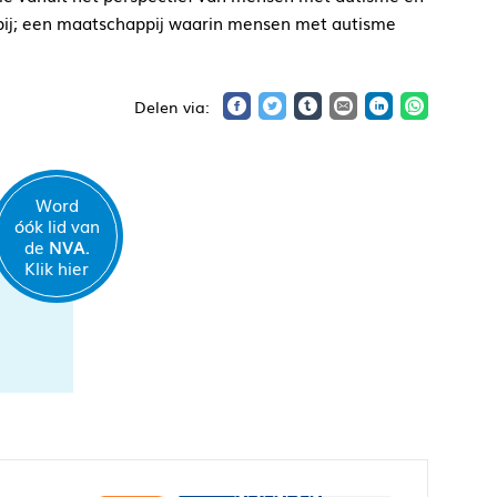
pij; een maatschappij waarin mensen met autisme
Word
óók lid van
de
NVA.
Klik hier