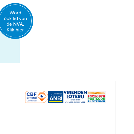
Word
óók lid van
de
NVA.
Klik hier