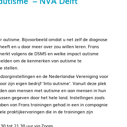
 autisme’ – NVA Delft
r autisme. Bijvoorbeeld omdat u net zelf de diagnose
eeft en u daar meer over zou willen leren. Frans
nmerkt volgens de DSM5 en welke impact autisme
rbeelden om de kenmerken van autisme te
e stellen.
eugdzorginstellingen en de Nederlandse Vereniging voor
oor zijn eigen bedrijf ‘Into autisme’. Vanuit deze plek
p bieden aan mensen met autisme en aan mensen in hun
ussen gegeven door het hele land. Instellingen zoals
ebben van Frans trainingen gehad in een in compagnie
e praktijkervaringen die in de trainingen zijn
30 tot 21.30 uur via Zoom.