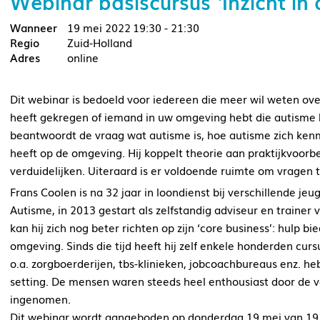
Webinar basiscursus ‘Inzicht in
19 mei 2022
19:30 - 21:30
Zuid-Holland
online
Dit webinar is bedoeld voor iedereen die meer wil weten ove
heeft gekregen of iemand in uw omgeving hebt die autisme h
beantwoordt de vraag wat autisme is, hoe autisme zich ke
heeft op de omgeving. Hij koppelt theorie aan praktijkvoo
verduidelijken. Uiteraard is er voldoende ruimte om vragen t
Frans Coolen is na 32 jaar in loondienst bij verschillende j
Autisme, in 2013 gestart als zelfstandig adviseur en trainer v
kan hij zich nog beter richten op zijn ‘core business’: hul
omgeving. Sinds die tijd heeft hij zelf enkele honderden curs
o.a. zorgboerderijen, tbs-klinieken, jobcoachbureaus enz. h
setting. De mensen waren steeds heel enthousiast door de vel
ingenomen.
Dit webinar wordt aangeboden op donderdag 19 mei van 19.