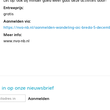
Let op: ook bij minder goed weer gaat deze activiteit door!
Entreeprijs:
gratis
Aanmelden via:
https://nva-nb.nl/aanmelden-wandeling-aic-breda-5-decem
Meer info:
www.nva-nb.nl
je in op onze nieuwsbrief