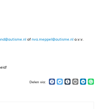
and@autisme.nl
of
nva.meppel@autisme.nl
o.v.v.
eid!