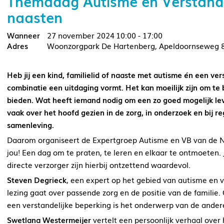
Themadag Autisme en Verstande
naasten
27 november 2024
10:00 - 17:00
Woonzorgpark De Hartenberg, Apeldoornseweg 
Heb jij een kind, familielid of naaste met autisme én een ve
combinatie een uitdaging vormt. Het kan moeilijk zijn om te 
bieden. Wat heeft iemand nodig om een zo goed mogelijk l
vaak over het hoofd gezien in de zorg, in onderzoek en bij re
samenleving.
Daarom organiseert de Expertgroep Autisme en VB van de 
jou! Een dag om te praten, te leren en elkaar te ontmoeten. J
directe verzorger zijn hierbij ontzettend waardevol.
Steven Degrieck
, een expert op het gebied van autisme en v
lezing gaat over passende zorg en de positie van de famili
een verstandelijke beperking is het onderwerp van de andere
Swetlana Westermeijer
vertelt een persoonlijk verhaal over 