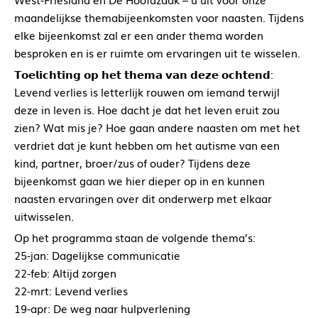
maandelijkse themabijeenkomsten voor naasten. Tijdens
elke bijeenkomst zal er een ander thema worden
besproken en is er ruimte om ervaringen uit te wisselen.
𝗧𝗼𝗲𝗹𝗶𝗰𝗵𝘁𝗶𝗻𝗴 𝗼𝗽 𝗵𝗲𝘁 𝘁𝗵𝗲𝗺𝗮 𝘃𝗮𝗻 𝗱𝗲𝘇𝗲 𝗼𝗰𝗵𝘁𝗲𝗻𝗱:
Levend verlies is letterlijk rouwen om iemand terwijl
deze in leven is. Hoe dacht je dat het leven eruit zou
zien? Wat mis je? Hoe gaan andere naasten om met het
verdriet dat je kunt hebben om het autisme van een
kind, partner, broer/zus of ouder? Tijdens deze
bijeenkomst gaan we hier dieper op in en kunnen
naasten ervaringen over dit onderwerp met elkaar
uitwisselen.
Op het programma staan de volgende thema’s:
25-jan: Dagelijkse communicatie
22-feb: Altijd zorgen
22-mrt: Levend verlies
19-apr: De weg naar hulpverlening