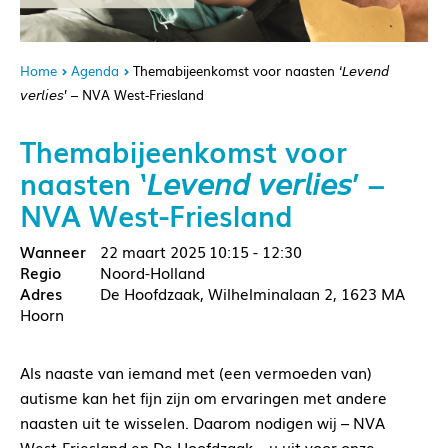
Home
Agenda
Themabijeenkomst voor naasten ‘𝘓𝘦𝘷𝘦𝘯𝘥
𝘷𝘦𝘳𝘭𝘪𝘦𝘴’ – NVA West-Friesland
Themabijeenkomst voor
naasten ‘𝘓𝘦𝘷𝘦𝘯𝘥 𝘷𝘦𝘳𝘭𝘪𝘦𝘴’ –
NVA West-Friesland
22 maart 2025
10:15 - 12:30
Noord-Holland
De Hoofdzaak, Wilhelminalaan 2, 1623 MA
Hoorn
Als naaste van iemand met (een vermoeden van)
autisme kan het fijn zijn om ervaringen met andere
naasten uit te wisselen. Daarom nodigen wij – NVA
West-Friesland en De Hoofdzaak – u uit voor onze