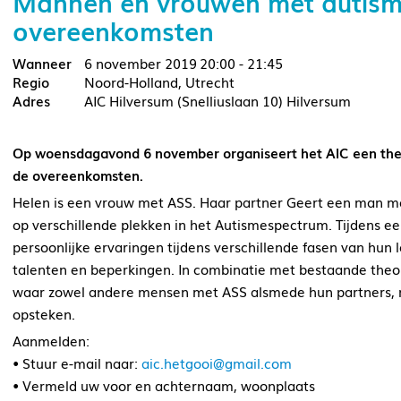
Mannen en vrouwen met autisme:
overeenkomsten
6 november 2019
20:00 - 21:45
Noord-Holland, Utrecht
AIC Hilversum (Snelliuslaan 10) Hilversum
Op woensdagavond 6 november organiseert het AIC een them
de overeenkomsten.
Helen is een vrouw met ASS. Haar partner Geert een man met
op verschillende plekken in het Autismespectrum. Tijdens ee
persoonlijke ervaringen tijdens verschillende fasen van hun
talenten en beperkingen. In combinatie met bestaande theori
waar zowel andere mensen met ASS alsmede hun partners, na
opsteken.
Aanmelden:
• Stuur e-mail naar:
aic.hetgooi@gmail.com
• Vermeld uw voor en achternaam, woonplaats