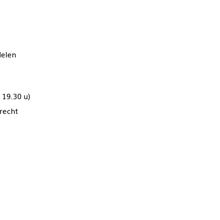
delen
 19.30 u)
trecht