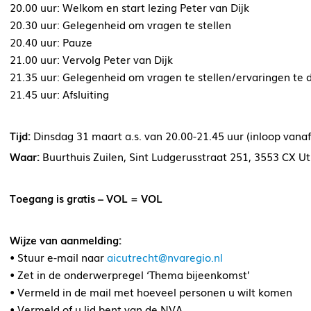
20.00 uur: Welkom en start lezing Peter van Dijk
20.30 uur: Gelegenheid om vragen te stellen
20.40 uur: Pauze
21.00 uur: Vervolg Peter van Dijk
21.35 uur: Gelegenheid om vragen te stellen/ervaringen te 
21.45 uur: Afsluiting
Tijd:
Dinsdag 31 maart a.s. van 20.00-21.45 uur (inloop vanaf
Waar:
Buurthuis Zuilen, Sint Ludgerusstraat 251, 3553 CX U
Toegang is gratis – VOL = VOL
Wijze van aanmelding:
• Stuur e-mail naar
aicutrecht@nvaregio.nl
• Zet in de onderwerpregel ‘Thema bijeenkomst’
• Vermeld in de mail met hoeveel personen u wilt komen
• Vermeld of u lid bent van de NVA