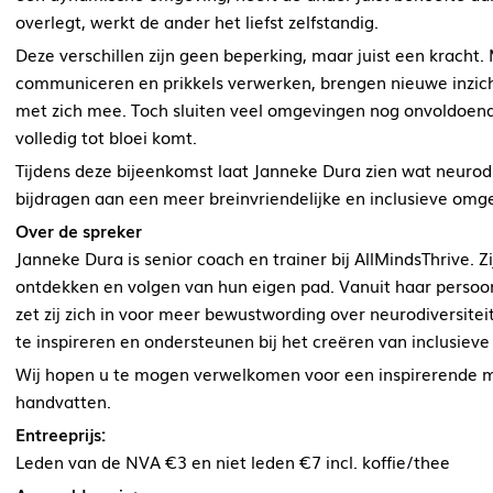
overlegt, werkt de ander het liefst zelfstandig.
Deze verschillen zijn geen beperking, maar juist een kracht
communiceren en prikkels verwerken, brengen nieuwe inzich
met zich mee. Toch sluiten veel omgevingen nog onvoldoende a
volledig tot bloei komt.
Tijdens deze bijeenkomst laat Janneke Dura zien wat neurodi
bijdragen aan een meer breinvriendelijke en inclusieve omge
Over de spreker
Janneke Dura is senior coach en trainer bij AllMindsThrive. Z
ontdekken en volgen van hun eigen pad. Vanuit haar persoon
zet zij zich in voor meer bewustwording over neurodiversitei
te inspireren en ondersteunen bij het creëren van inclusiev
Wij hopen u te mogen verwelkomen voor een inspirerende mi
handvatten.
Entreeprijs:
Leden van de NVA €3 en niet leden €7 incl. koffie/thee