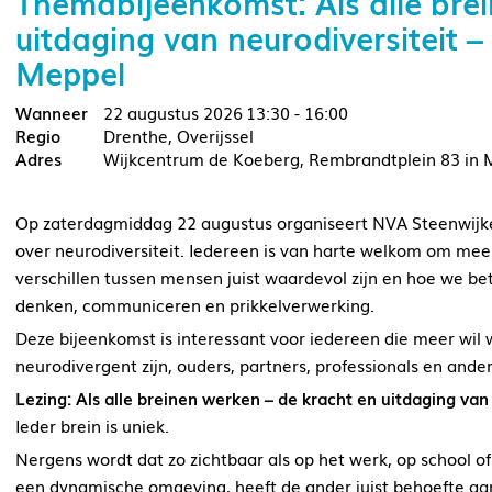
Themabijeenkomst: Als alle bre
uitdaging van neurodiversiteit 
Meppel
22 augustus 2026
13:30 - 16:00
Drenthe, Overijssel
Wijkcentrum de Koeberg, Rembrandtplein 83 in 
Op zaterdagmiddag 22 augustus organiseert NVA Steenwijk
over neurodiversiteit. Iedereen is van harte welkom om mee
verschillen tussen mensen juist waardevol zijn en hoe we
denken, communiceren en prikkelverwerking.
Deze bijeenkomst is interessant voor iedereen die meer wil 
neurodivergent zijn, ouders, partners, professionals en ande
Lezing: Als alle breinen werken – de kracht en uitdaging van
Ieder brein is uniek.
Nergens wordt dat zo zichtbaar als op het werk, op school of 
een dynamische omgeving, heeft de ander juist behoefte aan