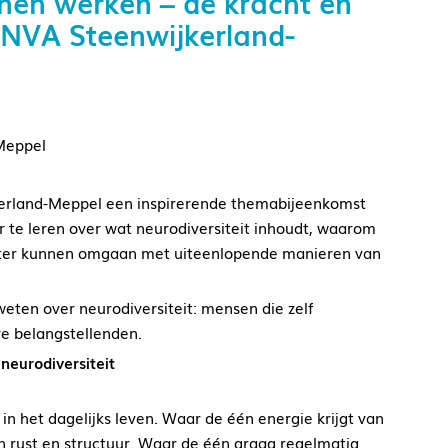
inen werken – de kracht en
– NVA Steenwijkerland-
Meppel
erland-Meppel een inspirerende themabijeenkomst
r te leren over wat neurodiversiteit inhoudt, waarom
 beter kunnen omgaan met uiteenlopende manieren van
weten over neurodiversiteit: mensen die zelf
re belangstellenden.
 neurodiversiteit
in het dagelijks leven. Waar de één energie krijgt van
 rust en structuur. Waar de één graag regelmatig