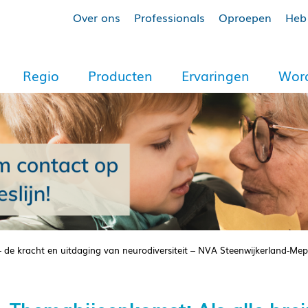
Over ons
Professionals
Oproepen
Heb 
Regio
Producten
Ervaringen
Word
– de kracht en uitdaging van neurodiversiteit – NVA Steenwijkerland-Mep