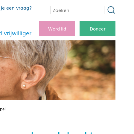
je een vraag?
Word lid
Doneer
 vrijwilliger
pel