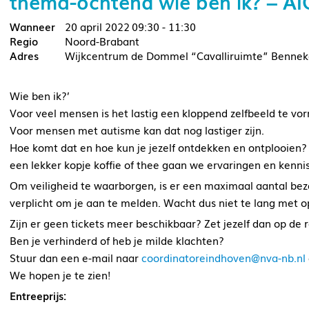
thema-ochtend wie ben ik? – AI
20 april 2022
09:30 - 11:30
Noord-Brabant
Wijkcentrum de Dommel “Cavalliruimte” Bennek
Wie ben ik?’
Voor veel mensen is het lastig een kloppend zelfbeeld te vo
Voor mensen met autisme kan dat nog lastiger zijn.
Hoe komt dat en hoe kun je jezelf ontdekken en ontplooien?
een lekker kopje koffie of thee gaan we ervaringen en kenni
Om veiligheid te waarborgen, is er een maximaal aantal bez
verplicht om je aan te melden. Wacht dus niet te lang met op
Zijn er geen tickets meer beschikbaar? Zet jezelf dan op de re
Ben je verhinderd of heb je milde klachten?
Stuur dan een e-mail naar
coordinatoreindhoven@nva-nb.nl
We hopen je te zien!
Entreeprijs: