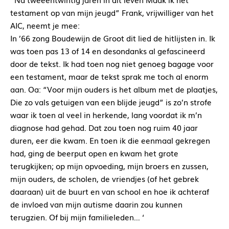
testament op van mijn jeugd” Frank, vrijwilliger van het
AIC, neemt je mee:
In ’66 zong Boudewijn de Groot dit lied de hitlijsten in. Ik
was toen pas 13 of 14 en desondanks al gefascineerd
door de tekst. Ik had toen nog niet genoeg bagage voor
een testament, maar de tekst sprak me toch al enorm
aan. Oa: “Voor mijn ouders is het album met de plaatjes,
Die zo vals getuigen van een blijde jeugd” is zo’n strofe
waar ik toen al veel in herkende, lang voordat ik m’n
diagnose had gehad. Dat zou toen nog ruim 40 jaar
duren, eer die kwam. En toen ik die eenmaal gekregen
had, ging de beerput open en kwam het grote
terugkijken; op mijn opvoeding, mijn broers en zussen,
mijn ouders, de scholen, de vriendjes (of het gebrek
daaraan) uit de buurt en van school en hoe ik achteraf
de invloed van mijn autisme daarin zou kunnen
terugzien. Of bij mijn familieleden… ‘