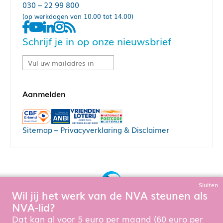
030 – 22 99 800
(op werkdagen van 10.00 tot 14.00)
Schrijf je in op onze nieuwsbrief
Sitemap
–
Privacyverklaring & Disclaimer
Sluiten
Wil jij het werk van de NVA steunen als
Bouw, hosting & onderhoud door:
NVA-lid?
Snowball Ecommerce
Om de website goed te laten functioneren en te verbeteren
Dat kan al voor 5 euro per maand (60 euro per