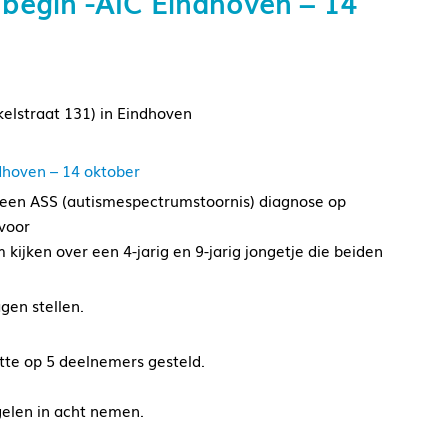
begin -AIC Eindhoven – 14
lstraat 131) in Eindhoven
dhoven – 14 oktober
 een ASS (autismespectrumstoornis) diagnose op
 voor
kijken over een 4-jarig en 9-jarig jongetje die beiden
gen stellen.
tte op 5 deelnemers gesteld.
elen in acht nemen.