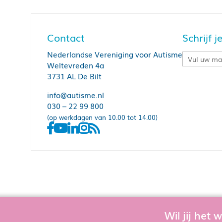
Contact
Schrijf 
Nederlandse Vereniging voor Autisme
Weltevreden 4a
3731 AL De Bilt
info@autisme.nl
030 – 22 99 800
(op werkdagen van 10.00 tot 14.00)
Wil jij het
Om de website goed te laten functioner