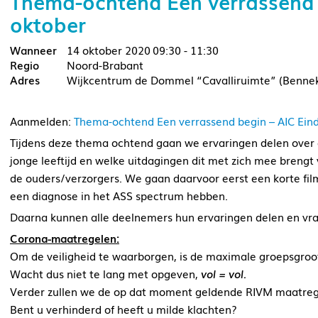
Thema-ochtend Een verrassend 
oktober
14 oktober 2020
09:30 - 11:30
Noord-Brabant
Wijkcentrum de Dommel “Cavalliruimte” (Benneke
Aanmelden:
Thema-ochtend Een verrassend begin – AIC Ein
Tijdens deze thema ochtend gaan we ervaringen delen over
jonge leeftijd en welke uitdagingen dit met zich mee brengt
de ouders/verzorgers. We gaan daarvoor eerst een korte film 
een diagnose in het ASS spectrum hebben.
Daarna kunnen alle deelnemers hun ervaringen delen en vra
Corona-maatregelen:
Om de veiligheid te waarborgen, is de maximale groepsgroo
Wacht dus niet te lang met opgeven,
vol = vol.
Verder zullen we de op dat moment geldende RIVM maatreg
Bent u verhinderd of heeft u milde klachten?