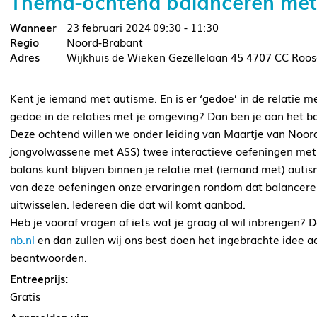
Thema-ochtend balanceren met
23 februari 2024
09:30 - 11:30
Noord-Brabant
Wijkhuis de Wieken Gezellelaan 45 4707 CC Roo
Kent je iemand met autisme. En is er ‘gedoe’ in de relatie m
gedoe in de relaties met je omgeving? Dan ben je aan het 
Deze ochtend willen we onder leiding van Maartje van Noor
jongvolwassene met ASS) twee interactieve oefeningen met 
balans kunt blijven binnen je relatie met (iemand met) aut
van deze oefeningen onze ervaringen rondom dat balancere
uitwisselen. Iedereen die dat wil komt aanbod.
Heb je vooraf vragen of iets wat je graag al wil inbrengen? 
nb.nl
en dan zullen wij ons best doen het ingebrachte idee a
beantwoorden.
Entreeprijs:
Gratis