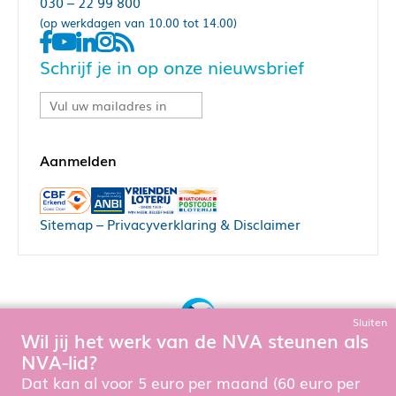
030 – 22 99 800
(op werkdagen van 10.00 tot 14.00)
Schrijf je in op onze nieuwsbrief
Sitemap
–
Privacyverklaring & Disclaimer
Sluiten
Wil jij het werk van de NVA steunen als
Bouw, hosting & onderhoud door:
NVA-lid?
Snowball Ecommerce
Om de website goed te laten functioneren en te verbeteren
Dat kan al voor 5 euro per maand (60 euro per