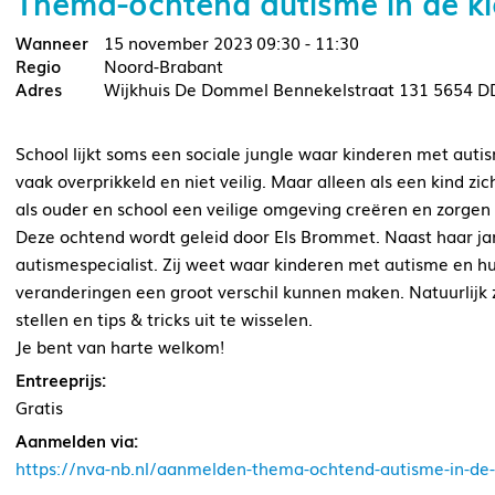
Thema-ochtend autisme in de kl
15 november 2023
09:30 - 11:30
Noord-Brabant
Wijkhuis De Dommel Bennekelstraat 131 5654 D
School lijkt soms een sociale jungle waar kinderen met auti
vaak overprikkeld en niet veilig. Maar alleen als een kind zic
als ouder en school een veilige omgeving creëren en zorgen d
Deze ochtend wordt geleid door Els Brommet. Naast haar jare
autismespecialist. Zij weet waar kinderen met autisme en h
veranderingen een groot verschil kunnen maken. Natuurlijk 
stellen en tips & tricks uit te wisselen.
Je bent van harte welkom!
Entreeprijs:
Gratis
Aanmelden via:
https://nva-nb.nl/aanmelden-thema-ochtend-autisme-in-de