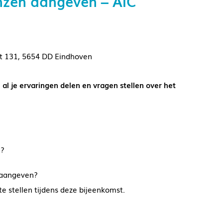
nzen aangeven – AIC
at 131, 5654 DD Eindhoven
l je ervaringen delen en vragen stellen over het
n?
n aangeven?
te stellen tijdens deze bijeenkomst.