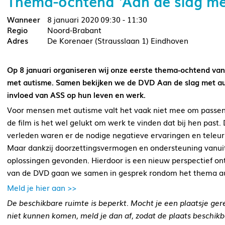
Thema-ochtend ‘Aan de slag me
8 januari 2020
09:30 - 11:30
Noord-Brabant
De Korenaer (Strausslaan 1) Eindhoven
Op 8 januari organiseren wij onze eerste thema-ochtend van 
met autisme. Samen bekijken we de DVD Aan de slag met aut
invloed van ASS op hun leven en werk.
Voor mensen met autisme valt het vaak niet mee om passen
de film is het wel gelukt om werk te vinden dat bij hen past. D
verleden waren er de nodige negatieve ervaringen en teleurs
Maar dankzij doorzettingsvermogen en ondersteuning vanui
oplossingen gevonden. Hierdoor is een nieuw perspectief ont
van de DVD gaan we samen in gesprek rondom het thema a
Meld je hier aan >>
De beschikbare ruimte is beperkt.
Mocht je een plaatsje ge
niet kunnen komen, meld je dan af, zodat de plaats beschik