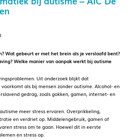
atiek bij autisme – AIC De
den
l
n? Wat gebeurt er met het brein als je verslaafd bent?
laving? Welke manier van aanpak werkt bij autisme
ngsproblemen. Uit onderzoek blijkt dat
l voorkomt als bij mensen zonder autisme. Alcohol- en
slavend gedrag, zoals gokken, gamen, internet- en
autisme meer stress ervaren. Overprikkeling,
ustratie en verdriet op. Middelengebruik, gamen of
aren stress om te gaan. Hoewel dit in eerste
oblemen en stress op.