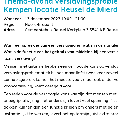
Thema-avond verslavingsproblem
Kempen locatie Reusel de Mier
13 december 2023
19:00 - 21:30
Noord-Brabant
Gemeentehuis Reusel Kerkplein 3 5541 KB Reuse
Wanneer spreek je van een verslaving en wat zijn de signale
Wat is de functie van het gebruik van middelen bij een vers
i.c.m. verslaving?
Mensen met autisme hebben een verhoogde kans op verslavi
verslavingsproblematiek bij hen maar liefst twee keer zovee
cannabisgebruik komen het meeste voor, maar ook ander ver
koopverslaving, komt geregeld voor.
Een reden voor de verhoogde kans kan zijn dat mensen met 
onbegrip, afwijzing, het anders zijn levert veel spanning, fr
gokken kunnen dan een functie krijgen om anders met de erv
instantie lijkt te werken, levert het op termijn juist extra pr