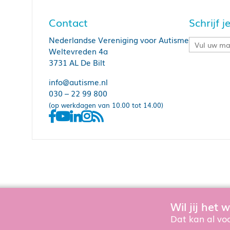
Contact
Schrijf 
Nederlandse Vereniging voor Autisme
Weltevreden 4a
3731 AL De Bilt
info@autisme.nl
030 – 22 99 800
(op werkdagen van 10.00 tot 14.00)
Wil jij het
Om de website goed te laten functioner
Dat kan al voo
Zie onze
privacyverkl