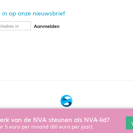
je in op onze nieuwsbrief
Bouw, hosting & onderhoud door:
 werk van de NVA steunen als NVA-lid?
en en te verbeteren gebruiken wij cookies. Als u de website verd
Snowball Ecommerce
r 5 euro per maand (60 euro per jaar).
aring
, die ook geldt als u lid wordt of zich aanmeldt voor nieuws