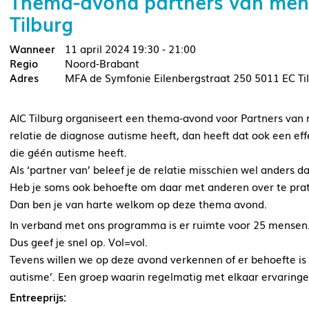
Thema-avond partners van men
Tilburg
11 april 2024
19:30 - 21:00
Noord-Brabant
MFA de Symfonie Eilenbergstraat 250 5011 EC Ti
AIC Tilburg organiseert een thema-avond voor Partners van
relatie de diagnose autisme heeft, dan heeft dat ook een eff
die géén autisme heeft.
Als ‘partner van’ beleef je de relatie misschien wel anders d
Heb je soms ook behoefte om daar met anderen over te prate
Dan ben je van harte welkom op deze thema avond.
In verband met ons programma is er ruimte voor 25 mensen
Dus geef je snel op. Vol=vol.
Tevens willen we op deze avond verkennen of er behoefte i
autisme’. Een groep waarin regelmatig met elkaar ervaring
Entreeprijs: