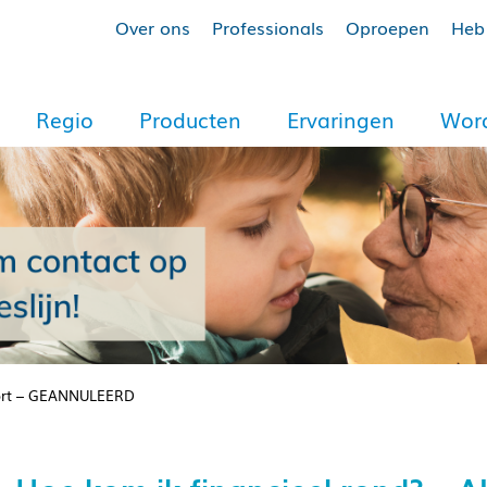
Over ons
Professionals
Oproepen
Heb 
Regio
Producten
Ervaringen
Word
foort – GEANNULEERD