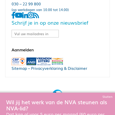
030 – 22 99 800
(op werkdagen van 10.00 tot 14.00)
Schrijf je in op onze nieuwsbrief
Sitemap
–
Privacyverklaring & Disclaimer
Sluiten
Wil jij het werk van de NVA steunen als
Bouw, hosting & onderhoud door:
NVA-lid?
Snowball Ecommerce
Om de website goed te laten functioneren en te verbeteren
Dat kan al voor 5 euro per maand (60 euro per