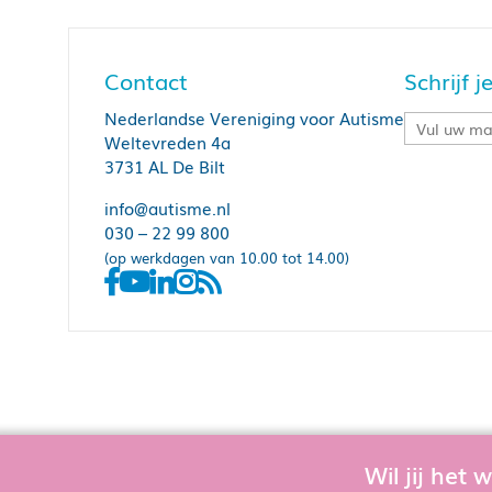
Contact
Schrijf 
Nederlandse Vereniging voor Autisme
Weltevreden 4a
3731 AL De Bilt
info@autisme.nl
030 – 22 99 800
(op werkdagen van 10.00 tot 14.00)
Wil jij het
Om de website goed te laten functioner