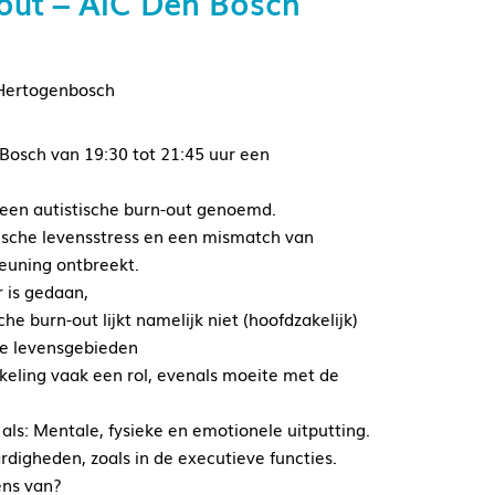
out – AIC Den Bosch
-Hertogenbosch
osch van 19:30 tot 21:45 uur een
 een autistische burn-out genoemd.
ische levensstress en een mismatch van
euning ontbreekt.
 is gedaan,
he burn-out lijkt namelijk niet (hoofdzakelijk)
re levensgebieden
kkeling vaak een rol, evenals moeite met de
s: Mentale, fysieke en emotionele uitputting.
rdigheden, zoals in de executieve functies.
ens van?