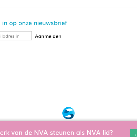
je in op onze nieuwsbrief
Bouw, hosting & onderhoud door:
 werk van de NVA steunen als NVA-lid?
en en te verbeteren gebruiken wij cookies. Als u de website verd
Snowball Ecommerce