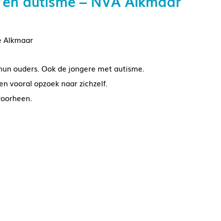
ren en autisme – NVA Alkmaar
e Alkmaar
 hun ouders. Ook de jongere met autisme.
n vooral opzoek naar zichzelf.
voorheen.
?