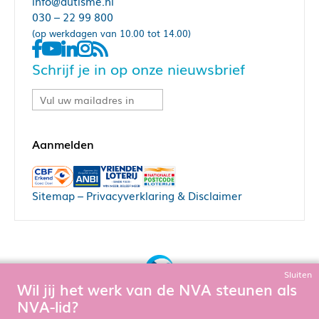
info@autisme.nl
030 – 22 99 800
(op werkdagen van 10.00 tot 14.00)
Schrijf je in op onze nieuwsbrief
Sitemap
–
Privacyverklaring & Disclaimer
Sluiten
Wil jij het werk van de NVA steunen als
Bouw, hosting & onderhoud door:
NVA-lid?
Snowball Ecommerce
Om de website goed te laten functioneren en te verbeteren