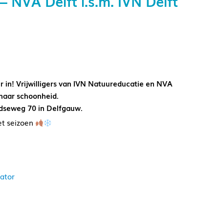
NVA Delft i.s.m. IVN Delft
in! Vrijwilligers van IVN Natuureducatie en NVA
 haar schoonheid.
ndseweg 70 in Delfgauw.
et seizoen
ator