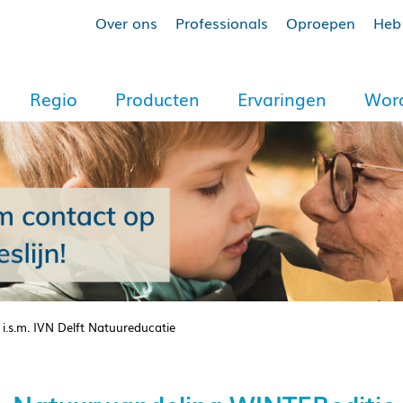
Over ons
Professionals
Oproepen
Heb 
Regio
Producten
Ervaringen
Word
.s.m. IVN Delft Natuureducatie