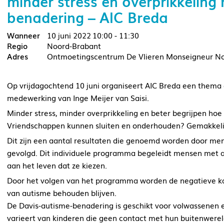
minder stress en overprikkeling
benadering – AIC Breda
10 juni 2022
10:00 - 11:30
Noord-Brabant
Ontmoetingscentrum De Vlieren Monseigneur Nol
Op vrijdagochtend 10 juni organiseert AIC Breda een thema
medewerking van Inge Meijer van Saisi.
Minder stress, minder overprikkeling en beter begrijpen ho
Vriendschappen kunnen sluiten en onderhouden? Gemakkel
Dit zijn een aantal resultaten die genoemd worden door m
gevolgd. Dit individuele programma begeleidt mensen met a
aan het leven dat ze kiezen.
Door het volgen van het programma worden de negatieve kan
van autisme behouden blijven.
De Davis-autisme-benadering is geschikt voor volwassenen en
varieert van kinderen die geen contact met hun buitenwer