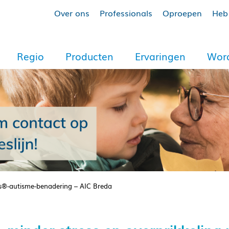
Over ons
Professionals
Oproepen
Heb 
Regio
Producten
Ervaringen
Word
is®-autisme-benadering – AIC Breda