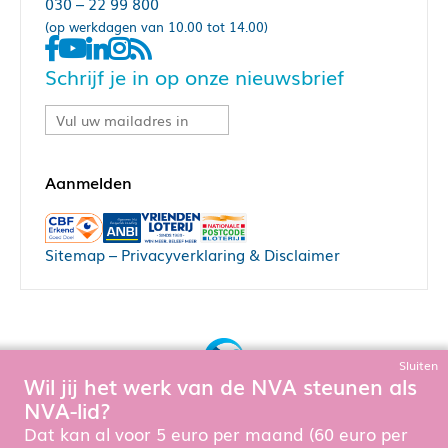
030 – 22 99 800
(op werkdagen van 10.00 tot 14.00)
Schrijf je in op onze nieuwsbrief
Sitemap
–
Privacyverklaring & Disclaimer
Sluiten
Wil jij het werk van de NVA steunen als
Bouw, hosting & onderhoud door:
NVA-lid?
Snowball Ecommerce
Om de website goed te laten functioneren en te verbeteren
Dat kan al voor 5 euro per maand (60 euro per