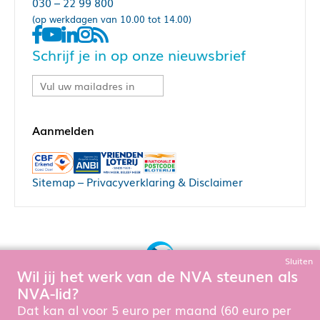
030 – 22 99 800
(op werkdagen van 10.00 tot 14.00)
Schrijf je in op onze nieuwsbrief
Sitemap
–
Privacyverklaring & Disclaimer
Sluiten
Wil jij het werk van de NVA steunen als
Bouw, hosting & onderhoud door:
NVA-lid?
Snowball Ecommerce
Om de website goed te laten functioneren en te verbeteren
Dat kan al voor 5 euro per maand (60 euro per