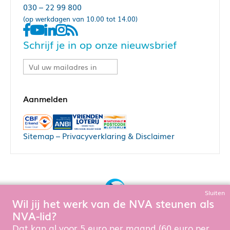
030 – 22 99 800
(op werkdagen van 10.00 tot 14.00)
Schrijf je in op onze nieuwsbrief
Sitemap
–
Privacyverklaring & Disclaimer
Sluiten
Wil jij het werk van de NVA steunen als
Bouw, hosting & onderhoud door:
NVA-lid?
Snowball Ecommerce
Om de website goed te laten functioneren en te verbeteren
Dat kan al voor 5 euro per maand (60 euro per