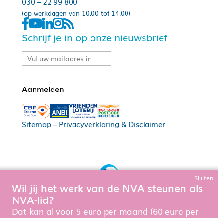
030 – 22 99 800
(op werkdagen van 10.00 tot 14.00)
Schrijf je in op onze nieuwsbrief
Sitemap
–
Privacyverklaring & Disclaimer
Sluiten
Wil jij het werk van de NVA steunen als
Bouw, hosting & onderhoud door:
NVA-lid?
Snowball Ecommerce
Om de website goed te laten functioneren en te verbeteren
Dat kan al voor 5 euro per maand (60 euro per