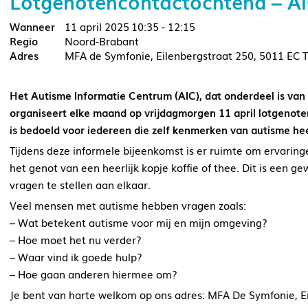
Lotgenotencontactochtend – AI
11 april 2025
10:35 - 12:15
Noord-Brabant
MFA de Symfonie, Eilenbergstraat 250, 5011 EC T
Het Autisme Informatie Centrum (AIC), dat onderdeel is va
organiseert elke maand op vrijdagmorgen 11 april lotgenote
is bedoeld voor iedereen die zelf kenmerken van autisme he
Tijdens deze informele bijeenkomst is er ruimte om ervaringe
het genot van een heerlijk kopje koffie of thee. Dit is een 
vragen te stellen aan elkaar.
Veel mensen met autisme hebben vragen zoals:
– Wat betekent autisme voor mij en mijn omgeving?
– Hoe moet het nu verder?
– Waar vind ik goede hulp?
– Hoe gaan anderen hiermee om?
Je bent van harte welkom op ons adres: MFA De Symfonie, Ei