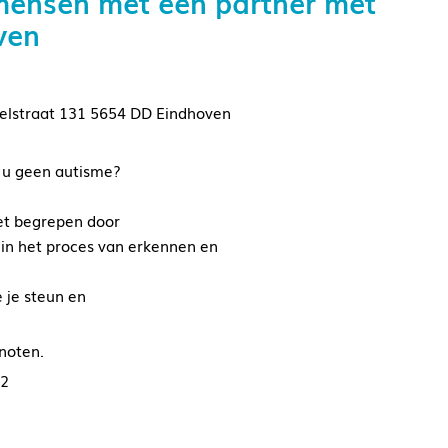
mensen met een partner met
ven
elstraat 131 5654 DD Eindhoven
t u geen autisme?
niet begrepen door
 in het proces van erkennen en
 je steun en
noten.
22