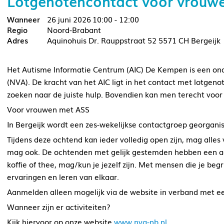
Lotgenotencontact voor vrouw
26 juni 2026
10:00 - 12:00
Noord-Brabant
Aquinohuis Dr. Rauppstraat 52 5571 CH Bergeijk
Het Autisme Informatie Centrum (AIC) De Kempen is een on
(NVA). De kracht van het AIC ligt in het contact met lotgeno
zoeken naar de juiste hulp. Bovendien kan men terecht voor 
Voor vrouwen met ASS
In Bergeijk wordt een zes-wekelijkse contactgroep georgan
Tijdens deze ochtend kan ieder volledig open zijn, mag alles
mag ook. De ochtenden met gelijk gestemden hebben een a
koffie of thee, mag/kun je jezelf zijn. Met mensen die je begr
ervaringen en leren van elkaar.
Aanmelden alleen mogelijk via de website in verband met een
Wanneer zijn er activiteiten?
Kijk hiervoor op onze website
www.nva-nb.nl