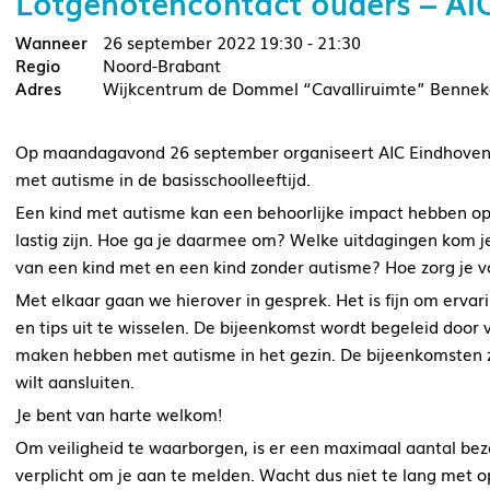
Lotgenotencontact ouders – AI
26 september 2022
19:30 - 21:30
Noord-Brabant
Wijkcentrum de Dommel “Cavalliruimte” Bennek
Op maandagavond 26 september organiseert AIC Eindhoven 
met autisme in de basisschoolleeftijd.
Een kind met autisme kan een behoorlijke impact hebben op 
lastig zijn. Hoe ga je daarmee om? Welke uitdagingen kom j
van een kind met en een kind zonder autisme? Hoe zorg je vo
Met elkaar gaan we hierover in gesprek. Het is fijn om ervar
en tips uit te wisselen. De bijeenkomst wordt begeleid door v
maken hebben met autisme in het gezin. De bijeenkomsten zij
wilt aansluiten.
Je bent van harte welkom!
Om veiligheid te waarborgen, is er een maximaal aantal bez
verplicht om je aan te melden. Wacht dus niet te lang met op