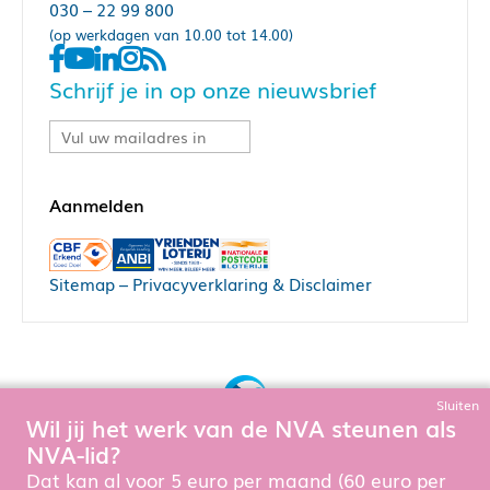
030 – 22 99 800
(op werkdagen van 10.00 tot 14.00)
Schrijf je in op onze nieuwsbrief
Sitemap
–
Privacyverklaring & Disclaimer
Sluiten
Wil jij het werk van de NVA steunen als
Bouw, hosting & onderhoud door:
NVA-lid?
Snowball Ecommerce
Om de website goed te laten functioneren en te verbeteren
Dat kan al voor 5 euro per maand (60 euro per