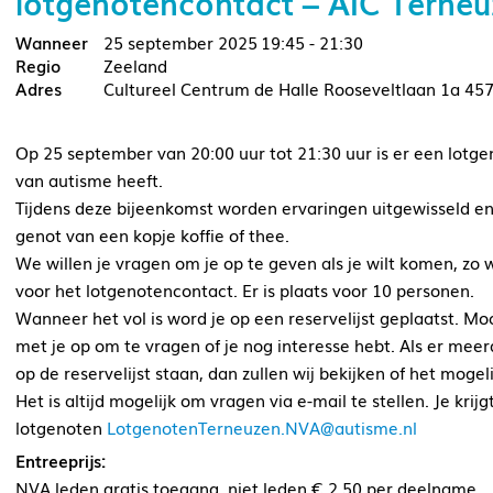
lotgenotencontact – AIC Terne
25 september 2025
19:45 - 21:30
Zeeland
Cultureel Centrum de Halle Rooseveltlaan 1a 45
Op 25 september van 20:00 uur tot 21:30 uur is er een lotg
van autisme heeft.
Tijdens deze bijeenkomst worden ervaringen uitgewisseld en
genot van een kopje koffie of thee.
We willen je vragen om je op te geven als je wilt komen, zo
voor het lotgenotencontact. Er is plaats voor 10 personen.
Wanneer het vol is word je op een reservelijst geplaatst. M
met je op om te vragen of je nog interesse hebt. Als er me
op de reservelijst staan, dan zullen wij bekijken of het moge
Het is altijd mogelijk om vragen via e-mail te stellen. Je kri
lotgenoten
LotgenotenTerneuzen.NVA@autisme.nl
Entreeprijs:
NVA leden gratis toegang, niet leden € 2,50 per deelname.