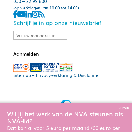
030 – 22 99 800
(op werkdagen van 10.00 tot 14.00)
Schrijf je in op onze nieuwsbrief
Sitemap
–
Privacyverklaring & Disclaimer
Sluiten
Wil jij het werk van de NVA steunen als
Bouw, hosting & onderhoud door:
NVA-lid?
Snowball Ecommerce
Om de website goed te laten functioneren en te verbeteren
Dat kan al voor 5 euro per maand (60 euro per