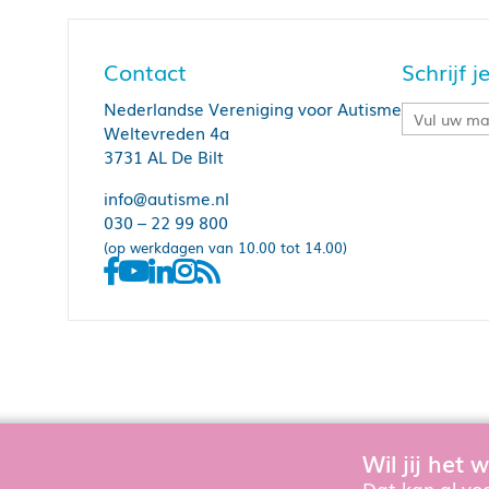
Contact
Schrijf 
Nederlandse Vereniging voor Autisme
Weltevreden 4a
3731 AL De Bilt
info@autisme.nl
030 – 22 99 800
(op werkdagen van 10.00 tot 14.00)
Wil jij het
Om de website goed te laten functioner