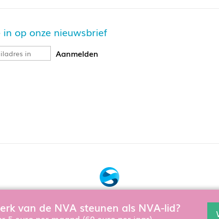
je in op onze nieuwsbrief
Bouw, hosting & onderhoud door:
 werk van de NVA steunen als NVA-lid?
en en te verbeteren gebruiken wij cookies. Als u de website verd
Snowball Ecommerce