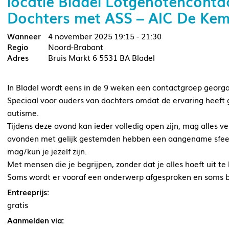
locatie Bladel Lotgenotenconta
Dochters met ASS – AIC De Ke
4 november 2025
19:15 - 21:30
Noord-Brabant
Bruis Markt 6 5531 BA Bladel
In Bladel wordt eens in de 9 weken een contactgroep georg
Speciaal voor ouders van dochters omdat de ervaring heeft g
autisme.
Tijdens deze avond kan ieder volledig open zijn, mag alles ve
avonden met gelijk gestemden hebben een aangename sfeer e
mag/kun je jezelf zijn.
Met mensen die je begrijpen, zonder dat je alles hoeft uit t
Soms wordt er vooraf een onderwerp afgesproken en soms be
Entreeprijs:
gratis
Aanmelden via: