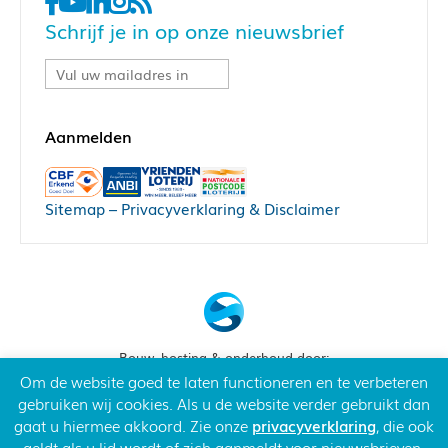
Schrijf je in op onze nieuwsbrief
Sitemap
–
Privacyverklaring & Disclaimer
Bouw, hosting & onderhoud door:
Snowball Ecommerce
Om de website goed te laten functioneren en te verbeteren
gebruiken wij cookies. Als u de website verder gebruikt dan
gaat u hiermee akkoord. Zie onze
privacyverklaring
, die ook
geldt als u lid wordt of zich aanmeldt voor nieuwsbrieven.