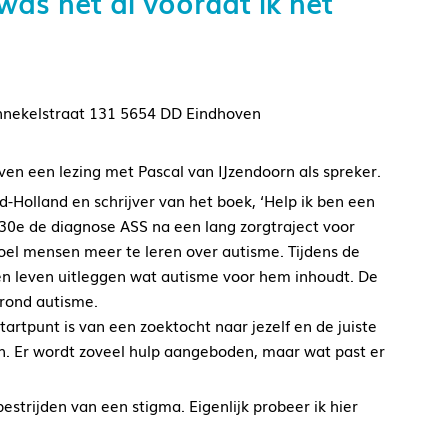
 was het al voordat ik het
nekelstraat 131 5654 DD Eindhoven
n een lezing met Pascal van IJzendoorn als spreker.
-Holland en schrijver van het boek, ‘Help ik ben een
jn 30e de diagnose ASS na een lang zorgtraject voor
doel mensen meer te leren over autisme. Tijdens de
gen leven uitleggen wat autisme voor hem inhoudt. De
n rond autisme.
artpunt is van een zoektocht naar jezelf en de juiste
en. Er wordt zoveel hulp aangeboden, maar wat past er
bestrijden van een stigma. Eigenlijk probeer ik hier