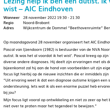
Lezing help ik ben een autist. Ik
wist – AIC Eindhoven
28 november 2022
19:30 - 21:30
Noord-Brabant
Wijkcentrum de Dommel “Beethovenruimte” Ben
Op maandagavond 28 november organiseert het AIC Eindhove
Pascal van IJzendoorn (1982) is bestuurder van de NVA Noord
autist. Ik was het al voordat ik het wist’. Pascal kreeg op zi
diverse andere diagnoses. Hij deelt zijn ervaringen met als 
bijeenkomst zal hij aan de hand van voorbeelden uit zijn ei
focus ligt hierbij op de nieuwe inzichten die er inmiddels zij
“Uit ervaring weet ik dat een diagnose autisme krijgen een st
ondersteuning. Iets wat ik als een enorme puzzel heb ervar
bij jou?
Mijn focus ligt vooral op ontwikkeling en niet zo zeer op het 
niet over te praten maar het tegendeel te bewijzen.”