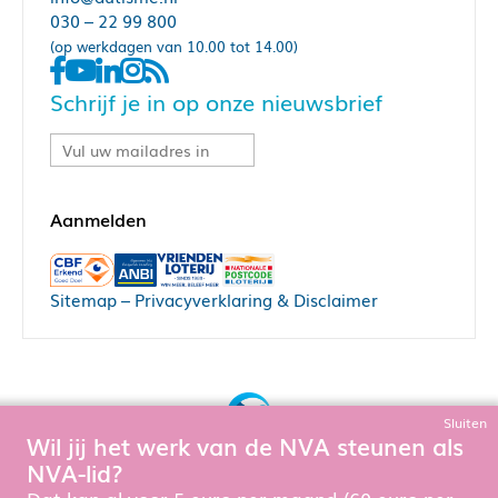
030 – 22 99 800
(op werkdagen van 10.00 tot 14.00)
Schrijf je in op onze nieuwsbrief
Sitemap
–
Privacyverklaring & Disclaimer
Sluiten
Wil jij het werk van de NVA steunen als
Bouw, hosting & onderhoud door:
NVA-lid?
Snowball Ecommerce
Om de website goed te laten functioneren en te verbeteren